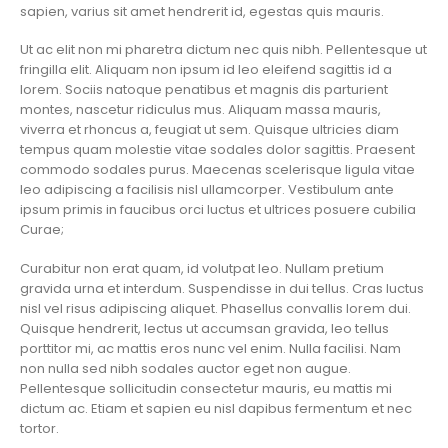
sapien, varius sit amet hendrerit id, egestas quis mauris.
Ut ac elit non mi pharetra dictum nec quis nibh. Pellentesque ut
fringilla elit. Aliquam non ipsum id leo eleifend sagittis id a
lorem. Sociis natoque penatibus et magnis dis parturient
montes, nascetur ridiculus mus. Aliquam massa mauris,
viverra et rhoncus a, feugiat ut sem. Quisque ultricies diam
tempus quam molestie vitae sodales dolor sagittis. Praesent
commodo sodales purus. Maecenas scelerisque ligula vitae
leo adipiscing a facilisis nisl ullamcorper. Vestibulum ante
ipsum primis in faucibus orci luctus et ultrices posuere cubilia
Curae;
Curabitur non erat quam, id volutpat leo. Nullam pretium
gravida urna et interdum. Suspendisse in dui tellus. Cras luctus
nisl vel risus adipiscing aliquet. Phasellus convallis lorem dui.
Quisque hendrerit, lectus ut accumsan gravida, leo tellus
porttitor mi, ac mattis eros nunc vel enim. Nulla facilisi. Nam
non nulla sed nibh sodales auctor eget non augue.
Pellentesque sollicitudin consectetur mauris, eu mattis mi
dictum ac. Etiam et sapien eu nisl dapibus fermentum et nec
tortor.