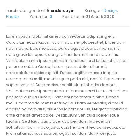
Tarafından gönderildi:
endersayin
Kategori:
Design
,
Photos
Yorumlar:
0
Posta tarihi:
21 Aralık 2020
Lorem ipsum dolor sit amet, consectetur adipiscing elit.
Curabitur lectus lacus, rutrum sit amet placerat et, bibendum
nec mauris. Duis molestie, purus eget placerat viverra, nisi
odio gravida sapien, congue tincidunt nisl ante nec tellus.
Vestibulum ante ipsum primis in faucibus orci luctus et ultrices
posuere cubilia Curae; Lorem ipsum dolor sit amet,
consectetur adipiscing elit. Fusce sagittis, massa fringilla
consequat blandit, mauris ligula porta nisi, non tristique enim
sapien vel nisl. Suspendisse vestibulum lobortis dapibus.
Vestibulum ante ipsum primis in faucibus orci luctus et ultrices
posuere cubilia Curae; Praesent nec tempus nibh. Donec
mollis commodo metus et fringilla. Etiam venenatis, diam id
adipiscing convallis, nisi eros lobortis tellus, feugiat adipiscing
ante ante sit amet dolor. Vestibulum vehicula scelerisque
facilisis. Sed faucibus placerat bibendum. Maecenas
sollicitudin commodo justo, quis hendrerit leo consequat ac.
Proin sit amet risus sapien, eget interdum dui. Proin justo