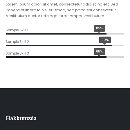
Lorem ipsum dolor sit amet, consectetur adipiscing elit. Sed
imperdiet libero id nisi euismod, sed porta est consectetur.
Vestibulum auctor felis eget orci semper vestibulum.
85%
Sample Skill 1
90%
Sample Skill 2
85%
Sample Skill 3
Hakkımızda