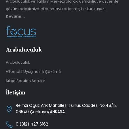
Arabuluculuk ve Tahkim Merkezi olarak, uzmanlık ve özveri ile
çözüm odaklı hizmet sunmaya adanmış bir kuruluşuz...
Devamı...
Arabuluculuk
Arabuluculuk
Alternatif Uyuşmazlık Çözümü
Sıkça Sorulan Sorular
İletişim
Remzi Oğuz Arık Mahallesi Tunus Caddesi No:48/12
06540 Çankaya/ANKARA
0 (312) 427 6162