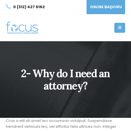
0 (312) 427 6162
ONLINE BAŞVURU
2- Why do I need an
attorney?
Cras a elit sit amet leo accumsan volutpat. Suspendisse
hendrerit vehicula leo, vel efficitur felis ultrices non. Integer